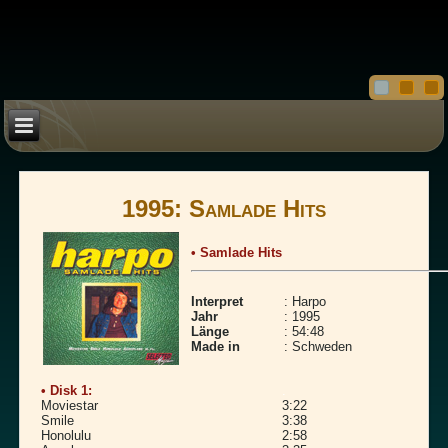
1995: Samlade Hits
• Samlade Hits
Interpret
: Harpo
Jahr
: 1995
Länge
: 54:48
Made in
: Schweden
• Disk 1:
.
Moviestar
3:22
Smile
3:38
Honolulu
2:58