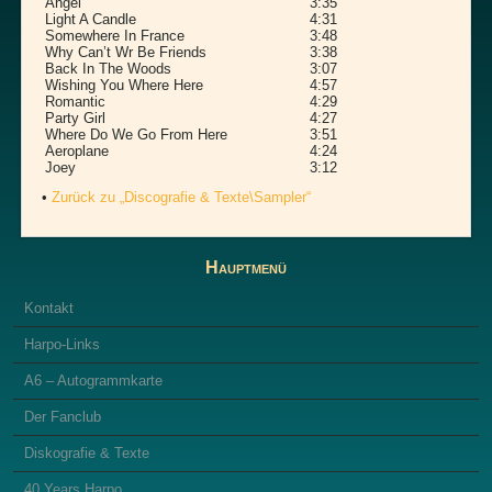
Angel
3:35
Light A Candle
4:31
Somewhere In France
3:48
Why Can’t Wr Be Friends
3:38
Back In The Woods
3:07
Wishing You Where Here
4:57
Romantic
4:29
Party Girl
4:27
Where Do We Go From Here
3:51
Aeroplane
4:24
Joey
3:12
•
Zurück zu „Discografie & Texte\Sampler“
Hauptmenü
Kontakt
Harpo-Links
A6 – Autogrammkarte
Der Fanclub
Diskografie & Texte
40 Years Harpo