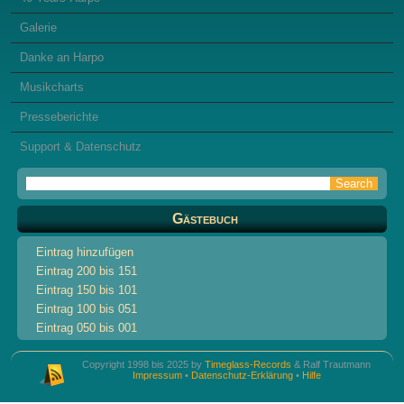
Galerie
Danke an Harpo
Musikcharts
Presseberichte
Support & Datenschutz
Gästebuch
Eintrag hinzufügen
Eintrag 200 bis 151
Eintrag 150 bis 101
Eintrag 100 bis 051
Eintrag 050 bis 001
Copyright 1998 bis 2025 by
Timeglass-Records
& Ralf Trautmann
Impressum
•
Datenschutz-Erklärung
•
Hilfe