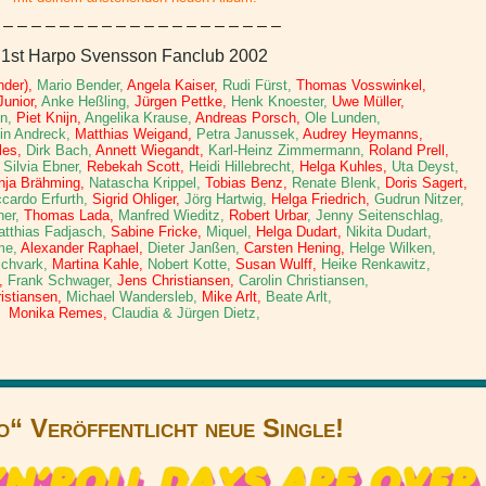
 – – – – – – – – – – – – – – – – – – – –
1st Harpo Svensson Fanclub 2002
der),
Mario Bender,
Angela Kaiser,
Rudi Fürst,
Thomas Vosswinkel,
Junior,
Anke Heßling,
Jürgen Pettke,
Henk Knoester,
Uwe Müller,
nn,
Piet Knijn,
Angelika Krause,
Andreas Porsch,
Ole Lunden,
in Andreck,
Matthias Weigand,
Petra Janussek,
Audrey Heymanns,
les,
Dirk Bach,
Annett Wiegandt,
Karl-Heinz Zimmermann,
Roland Prell,
Silvia Ebner,
Rebekah Scott,
Heidi Hillebrecht,
Helga Kuhles,
Uta Deyst,
nja Brähming,
Natascha Krippel,
Tobias Benz,
Renate Blenk,
Doris Sagert,
cardo Erfurth,
Sigrid Ohliger,
Jörg Hartwig,
Helga Friedrich,
Gudrun Nitzer,
ner,
Thomas Lada,
Manfred Wieditz,
Robert Urbar
, Jenny Seitenschlag,
tthias Fadjasch,
Sabine Fricke,
Miquel,
Helga Dudart,
Nikita Dudart,
me,
Alexander Raphael,
Dieter Janßen,
Carsten Hening,
Helge Wilken,
ichvark,
Martina Kahle,
Nobert Kotte,
Susan Wulff,
Heike Renkawitz,
,
Frank Schwager,
Jens Christiansen,
Carolin Christiansen,
ristiansen,
Michael Wandersleb,
Mike Arlt,
Beate Arlt,
Monika Remes,
Claudia & Jürgen Dietz,
“ Veröffentlicht neue Single!