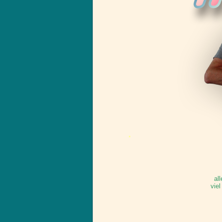
.
al
vie