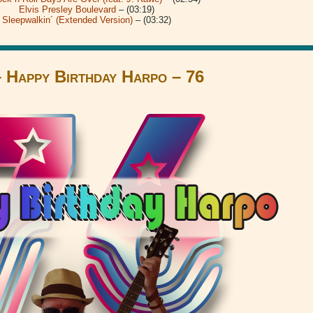
Elvis Presley Boulevard
– (03:19)
Sleepwalkin´ (Extended Version)
– (03:32)
– Happy Birthday Harpo – 76