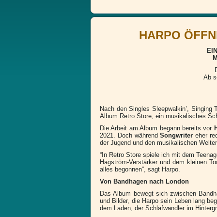
HARPO ÖFFNE
EI
M
Ab s
Nach den Singles Sleepwalkin’, Singing 
Album Retro Store, ein musikalisches Sc
Die Arbeit am Album begann bereits vor
2021. Doch während
Songwriter
eher red
der Jugend und den musikalischen Welten
“In Retro Store spiele ich mit dem Teena
Hagström-Verstärker und dem kleinen To
alles begonnen”, sagt Harpo.
Von Bandhagen nach London
Das Album bewegt sich zwischen Bandha
und Bilder, die Harpo sein Leben lang be
dem Laden, der Schlafwandler im Hintergr