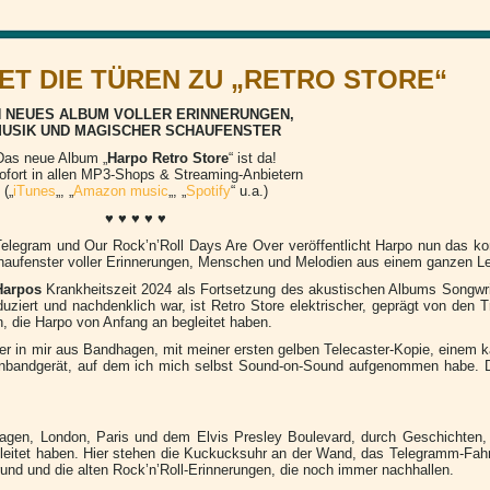
T DIE TÜREN ZU „RETRO STORE“
N NEUES ALBUM VOLLER ERINNERUNGEN,
USIK UND MAGISCHER SCHAUFENSTER
Das neue Album „
Harpo Retro Store
“ ist da!
ofort in allen MP3-Shops & Streaming-Anbietern
(„
iTunes
„, „
Amazon music
„, „
Spotify
“ u.a.)
♥ ♥ ♥ ♥ ♥
Telegram und Our Rock’n’Roll Days Are Over veröffentlicht Harpo nun das ko
haufenster voller Erinnerungen, Menschen und Melodien aus einem ganzen L
Harpos
Krankheitszeit 2024 als Fortsetzung des akustischen Albums Songwri
uziert und nachdenklich war, ist Retro Store elektrischer, geprägt von den
, die Harpo von Anfang an begleitet haben.
ger in mir aus Bandhagen, mit meiner ersten gelben Telecaster-Kopie, einem 
nbandgerät, auf dem ich mich selbst Sound-on-Sound aufgenommen habe. D
gen, London, Paris und dem Elvis Presley Boulevard, durch Geschichten,
gleitet haben. Hier stehen die Kuckucksuhr an der Wand, das Telegramm-Fahr
und und die alten Rock’n’Roll-Erinnerungen, die noch immer nachhallen.