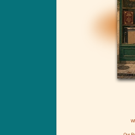
Wh
Our Ro