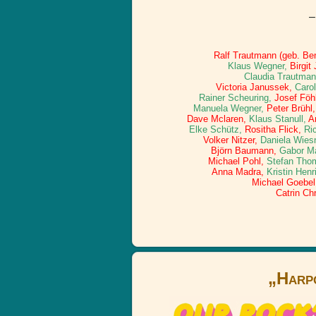
–
Ralf Trautmann (geb. Ben
Klaus Wegner,
Birgit 
Claudia Trautma
Victoria Janussek,
Carol
Rainer Scheuring,
Josef Föh
Manuela Wegner,
Peter Brühl,
Dave Mclaren,
Klaus Stanull,
A
Elke Schütz,
Rositha Flick,
Ric
Volker Nitzer,
Daniela Wies
Björn Baumann,
Gabor Ma
Michael Pohl,
Stefan Tho
Anna Madra,
Kristin Henr
Michael Goebel
Catrin Ch
„Harpo