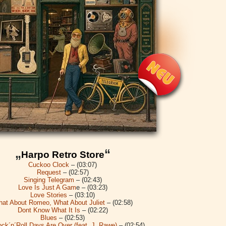
„
“
Harpo Retro Store
Cuckoo Clock
– (03:07)
Request
– (02:57)
Singing Telegram
– (02:43)
Love Is Just A Gam
e – (03:23)
Love Stories
– (03:10)
at About Romeo, What About Juliet
– (02:58)
Dont Know What It Is
– (02:22)
Blues
– (02:53)
ck´n´Roll Days Are Over (feat. J. Rawe)
– (02:54)