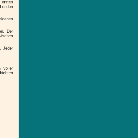
 ersten
 London
eigenen
en. Der
wischen
. Jeder
 voller
hichten