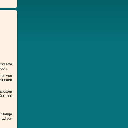
mplette
eben.
ter von
 Träumen
kaputten
ort hat
 Klänge
rad vor