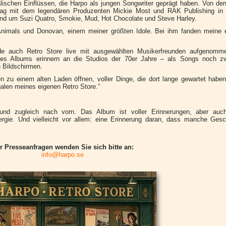
lischen Einflüssen, die Harpo als jungen Songwriter geprägt haben. Von den
rag mit dem legendären Produzenten Mickie Most und RAK Publishing in
rund um Suzi Quatro, Smokie, Mud, Hot Chocolate und Steve Harley.
Animals und Donovan, einem meiner größten Idole. Bei ihm fanden meine 
de auch Retro Store live mit ausgewählten Musikerfreunden aufgenomm
des Albums erinnern an die Studios der 70er Jahre – als Songs noch z
 Bildschirmen.
en zu einem alten Laden öffnen, voller Dinge, die dort lange gewartet haben
alen meines eigenen Retro Store.”
und zugleich nach vorn. Das Album ist voller Erinnerungen, aber auch
ergie. Und vielleicht vor allem: eine Erinnerung daran, dass manche Gesc
r Presseanfragen wenden Sie sich bitte an:
info@harpo.se
.