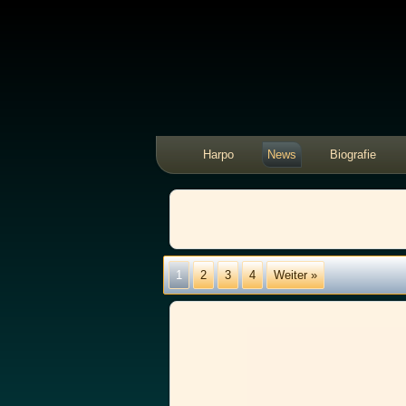
Harpo
News
Biografie
1
2
3
4
Weiter »