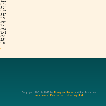
3:23
3:12
3:24
3:24
3:59
3:33
3:04
3:40
3:54
3:41
3:29
2:54
3:08
“
Copyright 1998 bis 2025 by
Timeglass-Records
& Ralf Trautmann
Impressum
•
Datenschutz-Erklärung
•
Hilfe