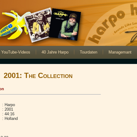
YouTube-Videos
40 Jahre Harpo
Tourdaten
Managemant
2001: The Collection
ion
: Harpo
: 2001
: 44:16
: Holland
.