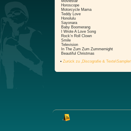
Moviestar
Horoscope
Motorcycle Mama
Teddy Love
Honolulu
Sayonara
Baby Boomerang
I Wrote A Love Song
Rock’n Roll Clown
Smile
Television
In The Zum Zum Zummernight
Beautiful Christmas
•
Zurück zu „Discografie & Texte\Sampler