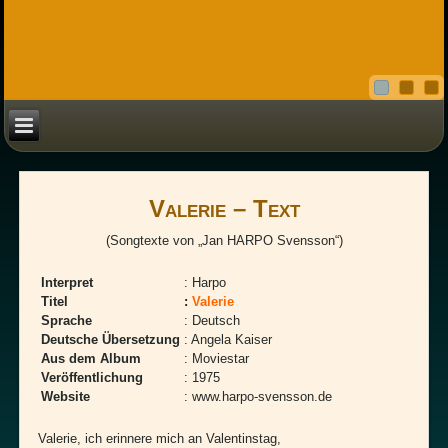
Valerie – Text
(Songtexte von „Jan HARPO Svensson“)
.
Interpret
: Harpo
Titel
:
Valerie
Sprache
: Deutsch
Deutsche Übersetzung
: Angela Kaiser
Aus dem Album
: Moviestar
Veröffentlichung
: 1975
Website
: www.harpo-svensson.de
.
Valerie, ich erinnere mich an Valentinstag,